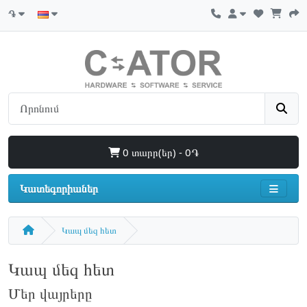
֏
0 տարր(եր) - 0֏
Կատեգորիաներ
Կապ մեզ հետ
Կապ մեզ հետ
Մեր վայրերը