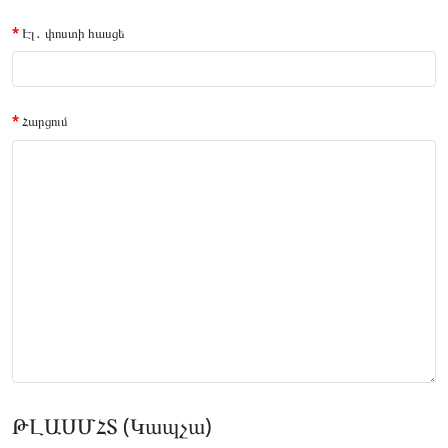
Էլ․ փոստի հասցե
Հարցում
ԹԼԱՍՄՀՏ (Կապչա)