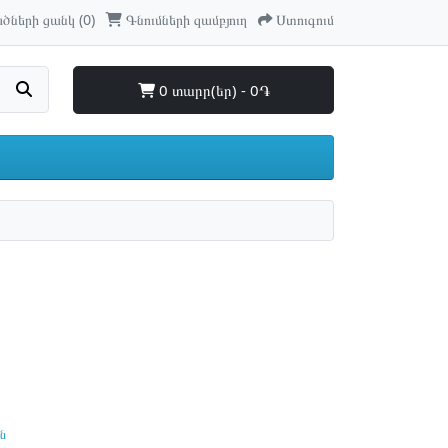
ների ցանկ (0)
Գնումների զամբյուղ
Ստուգում
0 տարր(եր) - 0֏
ն