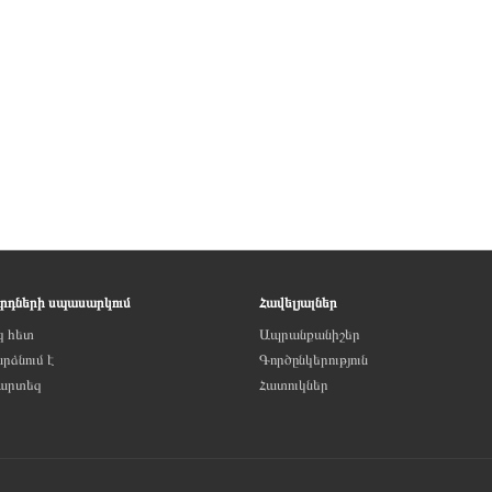
րդների սպասարկում
Հավելյալներ
զ հետ
Ապրանքանիշեր
ձնում է
Գործընկերություն
քարտեզ
Հատուկներ