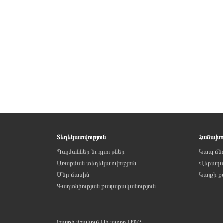
Տեղեկատվություն
Հաճախո
Պայմաններ եւ դրույթներ
Կապ մե
Առաքման տեղեկատվություն
Վերադար
Մեր մասին
Կայքի 
Գաղտնիության քաղաքականություն
Կայքի մշակում
Սի ատոր ՍՊԸ